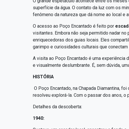
O grande espetáculo acontece entre os meses
superfície da água. O contato da luz com os min
fenômeno da natureza que dá nome ao local e atr
O acesso ao Poço Encantado é feito por
escad
visitantes. Embora não seja permitido nadar n
enriquecedoras dos guias locais. Eles comparti
garimpo e curiosidades culturais que conectam 
A visita ao Poço Encantado é uma experiência 
e visualmente deslumbrante. É, sem dúvida, uma
HISTÓRIA
O Poço Encantado, na Chapada Diamantina, foi 
resolveu explorá-la. Com o passar dos anos, o 
Detalhes da descoberta:
1940: