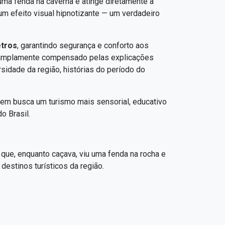
 uma fenda na caverna e atinge diretamente a
 um efeito visual hipnotizante — um verdadeiro
etros
, garantindo segurança e conforto aos
 é amplamente compensado pelas explicações
sidade da região, histórias do período do
uem busca um turismo mais sensorial, educativo
o Brasil.
que, enquanto caçava, viu uma fenda na rocha e
destinos turísticos da região.