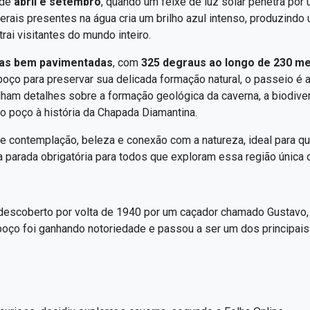
 de
abril e setembro
, quando um feixe de luz solar penetra por
erais presentes na água cria um brilho azul intenso, produzindo
ai visitantes do mundo inteiro.
as bem pavimentadas
, com
325 degraus ao longo de 230 m
o poço para preservar sua delicada formação natural, o passeio
lham detalhes sobre a formação geológica da caverna, a biodiver
o poço à história da Chapada Diamantina.
de contemplação, beleza e conexão com a natureza, ideal para q
 parada obrigatória para todos que exploram essa região única d
descoberto por volta de 1940 por um caçador chamado Gustavo, 
poço foi ganhando notoriedade e passou a ser um dos principais 